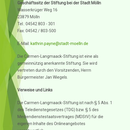
Geschäftssitz der Stiftung bei der
Stadt Mölln
Wasserkrüger Weg 16
23879 Mölln
Tel.: 04542 803 - 301
Fax: 04542 / 803-500
E-Mail:
kathrin.payne@stadt-moelln.de
Die Carmen-Langmaack-Stiftung ist eine als
gemeinnützig anerkannte Stiftung. Sie wird
vertreten durch den Vorsitzenden, Herrn
Bürgermeister Jan Wiegels.
Verweise und Links
Die Carmen-Langmaack-Stiftung ist nach § 5 Abs. 1
des Teledienstegesetzes (TDG) bzw. § 5 des
Mediendienstestaatsvertrages (MDStV) für die
eigenen Inhalte des Onlineangebotes